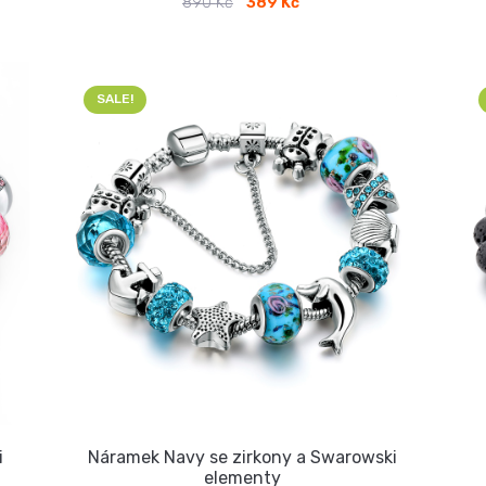
890
Kč
389
Kč
Původní
Aktuální
cena
cena
byla:
je:
890 Kč.
389 Kč.
SALE!
i
Náramek Navy se zirkony a Swarowski
elementy