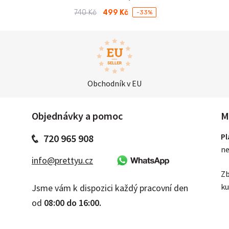
740
Kč
499
Kč
-33%
Původní
Aktuální
cena
cena
byla:
je:
740 Kč.
499 Kč.
Obchodník v EU
Objednávky a pomoc
M
Pl
720 965 908
ne
info@prettyu.cz
Zb
ku
Jsme vám k dispozici každý pracovní den
od
08:00 do 16:00.