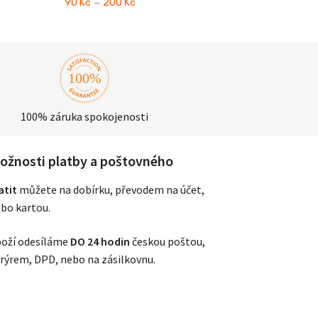
–
90
Kč
200
Kč
Rozpětí
cen:
90 Kč
až
200 Kč
100% záruka spokojenosti
ožnosti platby a poštovného
atit
můžete na dobírku, převodem na účet,
bo kartou.
oží odesíláme
DO 24 hodin
českou poštou,
rýrem, DPD, nebo na zásilkovnu.