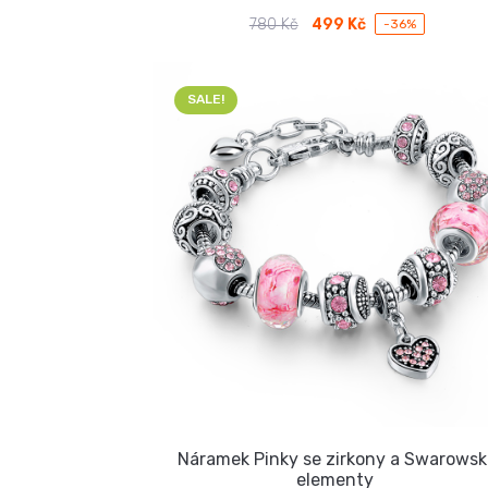
780
Kč
499
Kč
-36%
Původní
Aktuální
cena
cena
byla:
je:
780 Kč.
499 Kč.
SALE!
Náramek Pinky se zirkony a Swarowsk
elementy