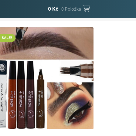
0
Kč
0 Položka
SALE!