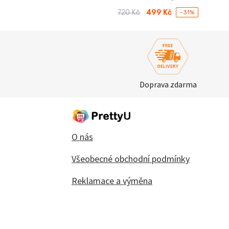
720
Kč
499
Kč
-31%
Původní
Aktuální
cena
cena
byla:
je:
720 Kč.
499 Kč.
Doprava zdarma
O nás
Všeobecné obchodní podmínky
Reklamace a výměna