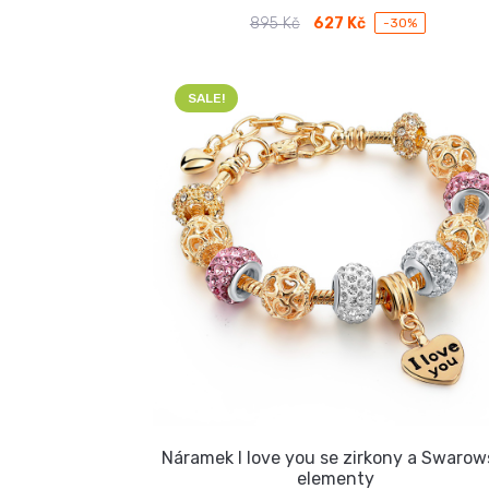
895
Kč
627
Kč
-30%
Původní
Aktuální
cena
cena
byla:
je:
895 Kč.
627 Kč.
SALE!
Náramek I love you se zirkony a Swarow
elementy