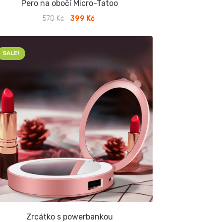
Pero na obočí Micro-Tatoo
570
Kč
399
Kč
Původní
Aktuální
cena
cena
byla:
je:
570 Kč.
399 Kč.
SALE!
Zrcátko s powerbankou